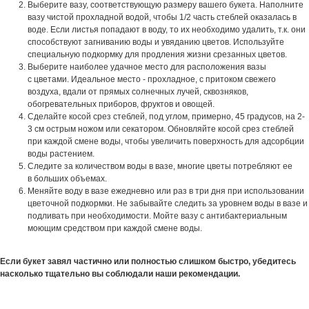
Выберите вазу, соответствующую размеру вашего букета. Наполните
вазу чистой прохладной водой, чтобы 1/2 часть стеблей оказалась в
воде. Если листья попадают в воду, то их необходимо удалить, т.к. они
способствуют загниванию воды и увяданию цветов. Используйте
специальную подкормку для продления жизни срезанных цветов.
Выберите наиболее удачное место для расположения вазы
с цветами. Идеальное место - прохладное, с притоком свежего
воздуха, вдали от прямых солнечных лучей, сквозняков,
обогревательных приборов, фруктов и овощей.
Сделайте косой срез стеблей, под углом, примерно, 45 градусов, на 2-
3 см острым ножом или секатором. Обновляйте косой срез стеблей
при каждой смене воды, чтобы увеличить поверхность для адсорбции
воды растением.
Следите за количеством воды в вазе, многие цветы потребляют ее
в больших объемах.
Меняйте воду в вазе ежедневно или раз в три дня при использовании
цветочной подкормки. Не забывайте следить за уровнем воды в вазе и
подливать при необходимости. Мойте вазу с антибактериальным
моющим средством при каждой смене воды.
Если букет завял частично или полностью слишком быстро, убедитесь
насколько тщательно вы соблюдали наши рекомендации.