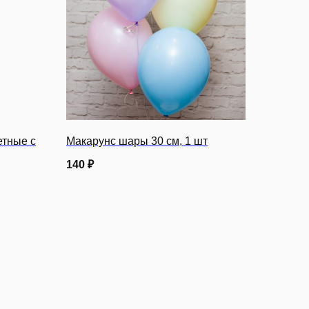
тные с
Макарунс шары 30 см, 1 шт
140
₽