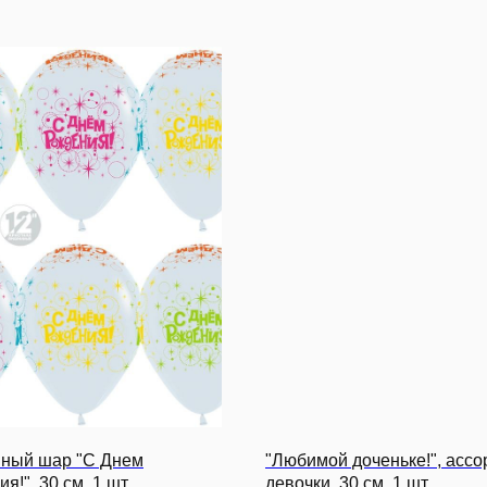
ный шар "С Днем
"Любимой доченьке!", ассо
я!", 30 см, 1 шт.
девочки, 30 см, 1 шт.