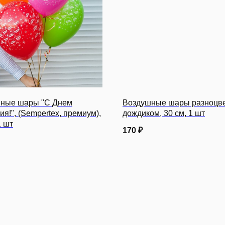
ные шары "С Днем
Воздушные шары разноцве
я!", (Sempertex, премиум),
дождиком, 30 см, 1 шт
1 шт
170
₽