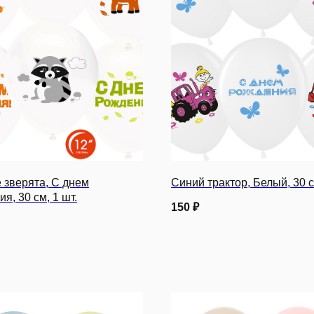
 зверята, С днем
Синий трактор, Белый, 30 с
я, 30 см, 1 шт.
150
₽