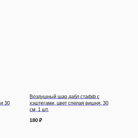
Воздушный шар дабл стафф с
и 30
хэштегами, цвет спелая вишня, 30
см, 1 шт.
180
₽