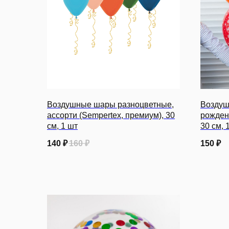
Воздушные шары разноцветные,
Воздуш
ассорти (Sempertex, премиум), 30
рождени
см, 1 шт
30 см, 
140
₽
160
₽
150
₽