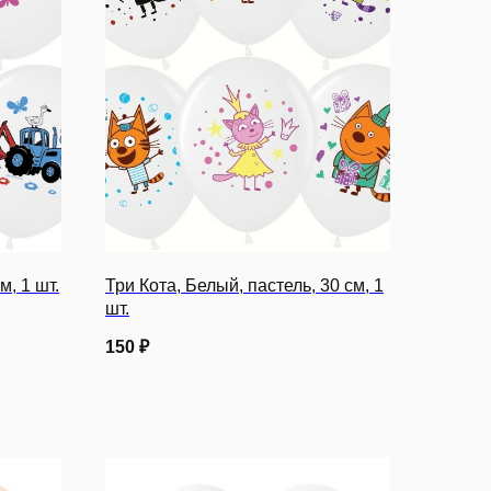
м, 1 шт.
Три Кота, Белый, пастель, 30 см, 1
шт.
150
₽