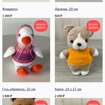
Фламинго
Лисичка, 20 см
1 300
₽
920
₽
ручная
ручная
работа
работа
Гусь-обнимусь, 22 см
Корги, 24 х 17 см
1 600
₽
2 200
₽
ручная
ручная