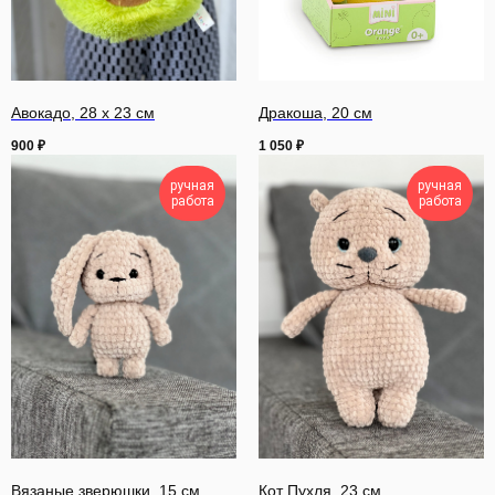
Авокадо, 28 х 23 см
Дракоша, 20 см
900
₽
1 050
₽
ручная
ручная
работа
работа
Вязаные зверюшки, 15 см
Кот Пухля, 23 см