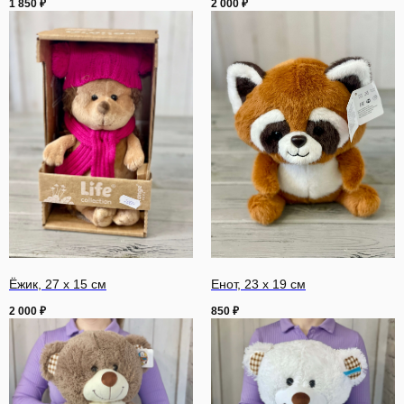
1 850
₽
2 000
₽
Ёжик, 27 х 15 см
Енот, 23 х 19 см
2 000
₽
850
₽