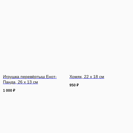
Игрушка перевёртыш Енот-
Хомяк, 22 х 18 см
Панда, 26 х 13 см
950
₽
1 000
₽