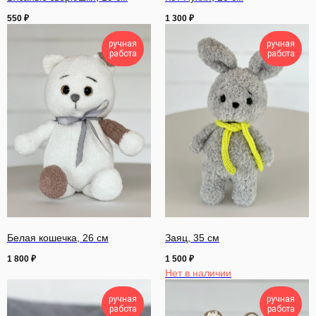
550
₽
1 300
₽
ручная
ручная
работа
работа
Белая кошечка, 26 см
Заяц, 35 см
1 800
₽
1 500
₽
Нет в наличии
ручная
ручная
работа
работа