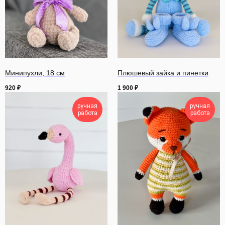
Минипухли, 18 см
Плюшевый зайка и пинетки
920
₽
1 900
₽
ручная
ручная
работа
работа