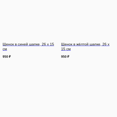
Щенок в синей шапке, 26 х 15
Щенок в жёлтой шапке, 26 х
см
15 см
950
₽
950
₽